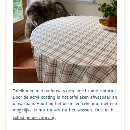
Tafellinnen met ouderwets gezellige bruine ruitprint.
Door de acryl coating is het tafellaken afwasbaar en
uitwasbaar. Houd bij het bestellen rekening met een
mogelijke krimp tot 4% na het wassen. Dus in het
geval van een tafelkleed van 250 cm kan er 10 cm
volledige beschrijving
krimp optreden. Elk product op onze website is
waterdicht en in principe geschikt als tuintafelkleed.