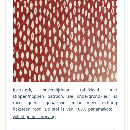
IJzersterk, onverslijtbaar tafelkleed met
stippen/noppen patroon. De ondergrondkleur is
rood, geen signaalrood, maar meer richting
baksteen rood. De stof is van 100% panamakatoen
(wat stevigere katoen), voorzien van een extra matte,
volledige beschrijving
zware pvc coating. Deze coating is uiteraard
voedselveilig en voldoet aan de strengste normen,