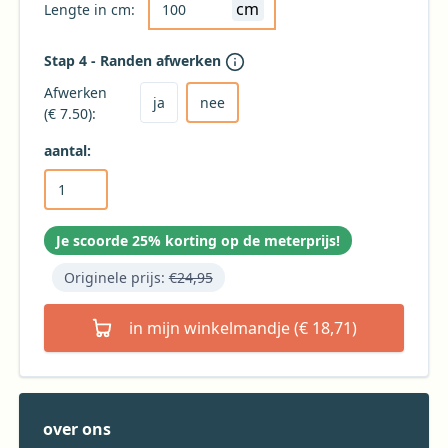
cm
Lengte in cm:
Stap 4 - Randen afwerken
Kies ja om het tafelkleed af te laten werken
Kies nee voor geen afwerking (niet aanbevole
Afwerken
ja
nee
(€ 7.50):
aantal:
Je scoorde 25% korting op de meterprijs!
Originele prijs:
€24,95
in mijn winkelmandje (€ 18,71)
over ons