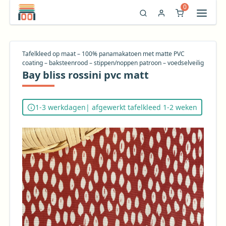
0
Tafelkleed op maat – 100% panamakatoen met matte PVC
coating – baksteenrood – stippen/noppen patroon – voedselveilig
Bay bliss rossini pvc matt
1-3 werkdagen
| afgewerkt tafelkleed 1-2 weken