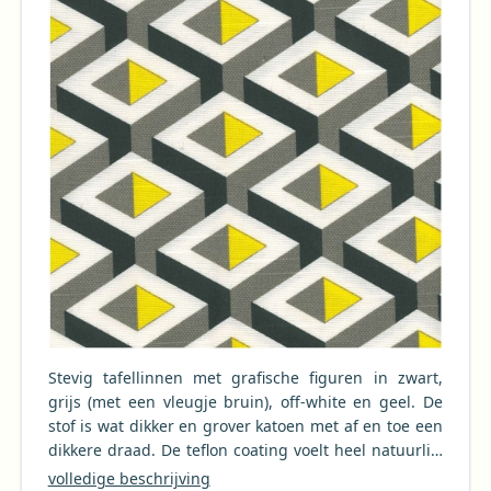
Stevig tafellinnen met grafische figuren in zwart,
grijs (met een vleugje bruin), off-white en geel. De
stof is wat dikker en grover katoen met af en toe een
dikkere draad. De teflon coating voelt heel natuurlijk
aan, stofstructuur is duidelijk voelbaar. Eenvoudig af
volledige beschrijving