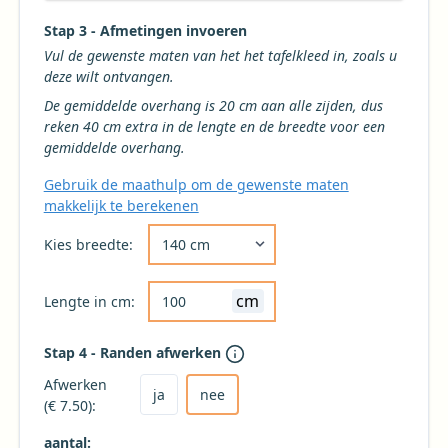
Stap 3 - Afmetingen invoeren
Vul de gewenste maten van het het tafelkleed in, zoals u
deze wilt ontvangen.
De gemiddelde overhang is 20 cm aan alle zijden, dus
reken 40 cm extra in de lengte en de breedte voor een
gemiddelde overhang.
Gebruik de maathulp om de gewenste maten
makkelijk te berekenen
Kies de gewenste breedte voor uw tafelkleed 
Kies breedte:
cm
Lengte in cm:
Stap 4 - Randen afwerken
Kies ja om het tafelkleed af te laten werken
Kies nee voor geen afwerking (niet aanbevole
Afwerken
ja
nee
(€ 7.50):
aantal: