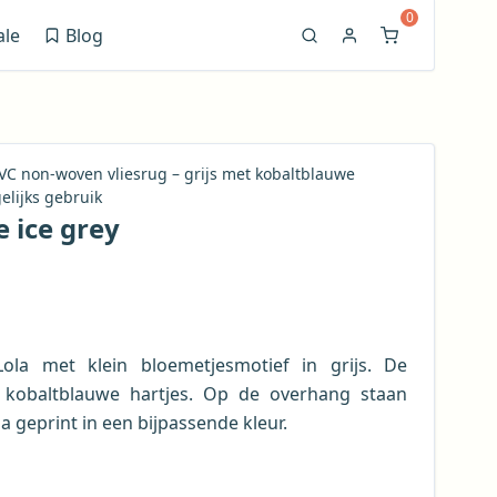
0
ale
Blog
(opent in nieuw venster)
PVC non-woven vliesrug – grijs met kobaltblauwe
elijks gebruik
e ice grey
Lola met klein bloemetjesmotief in grijs. De
 kobaltblauwe hartjes. Op de overhang staan
a geprint in een bijpassende kleur.