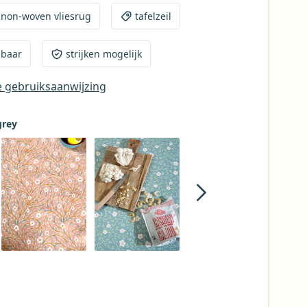
 non-woven vliesrug
tafelzeil
baar
strijken mogelijk
e gebruiksaanwijzing
grey