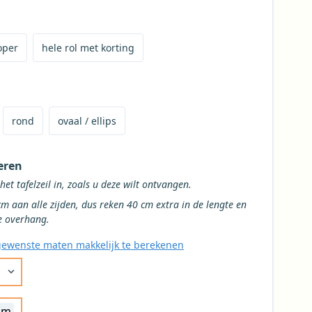
op maat te bestellen
r te bestellen
met korting te bestellen
oper
hele rol met korting
oor het tafelkleed
 het tafelkleed
 tafelkleed
ge vorm voor het tafelkleed
rond
ovaal / ellips
eren
Vul de gewenste maten van het het tafelzeil in, zoals u deze wilt ontvangen.
en, dus reken 40 cm extra in de lengte en
de breedte voor een gemiddelde overhang.
ewenste maten makkelijk te berekenen
e breedte voor uw tafelkleed uit de beschikbare opties
cm