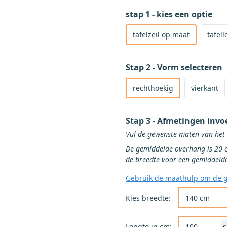
stap 1 - kies een optie
Selecteer om een product 
Selecteer om een tafellope
Selecteer om een hele rol 
tafelzeil op maat
tafell
Stap 2 - Vorm selecteren
Selecteer rechthoekige vorm v
Selecteer vierkante vorm voor
Selecteer ronde vorm voor het
Selecteer ovale of ellipsvormi
rechthoekig
vierkant
Stap 3 - Afmetingen invo
De gemiddelde overhang is 20 cm aan alle zijd
Gebruik de maathulp om de g
Kies de gewenst
Kies breedte:
Lengte in cm: