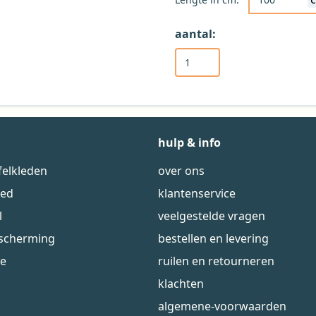
aantal:
hulp & info
felkleden
over ons
eed
klantenservice
l
veelgestelde vragen
escherming
bestellen en levering
ie
ruilen en retourneren
klachten
algemene-voorwaarden