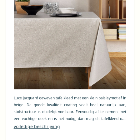
Luxe jacquard geweven tafelkleed met een klein paisleymotief in
beige.
De goede kwaliteit coating voelt heel natuurlijk aan,
stofstructuur is duidelijk voelbaar. Eenvoudig af te nemen met
een vochtige doek en is het nodig, dan mag dit tafelkleed ook
uitgewassen worden. Extra breed! Houd bij het bestellen
volledige beschrijving
rekening met een mogelijke krimp tot 4% na het wassen. Dus in
het geval van een tafelkleed van 250 cm kan er tot 10 cm krimp