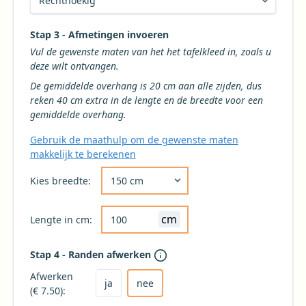
Stap 3 - Afmetingen invoeren
Vul de gewenste maten van het het tafelkleed in, zoals u
deze wilt ontvangen.
De gemiddelde overhang is 20 cm aan alle zijden, dus
reken 40 cm extra in de lengte en de breedte voor een
gemiddelde overhang.
Gebruik de maathulp om de gewenste maten
makkelijk te berekenen
Kies de gewenste breedte voor uw tafelkleed 
Kies breedte:
cm
Lengte in cm:
Stap 4 - Randen afwerken
Kies ja om het tafelkleed af te laten werken
Kies nee voor geen afwerking (niet aanbevole
Afwerken
ja
nee
(€ 7.50):