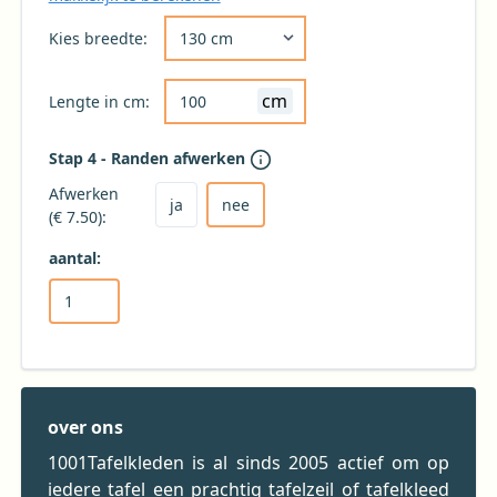
Kies de gewenste breedte voor uw tafelkleed 
Kies breedte:
cm
Lengte in cm:
Stap 4 - Randen afwerken
Kies ja om het tafelkleed af te laten werken
Kies nee voor geen afwerking (niet aanbevole
Afwerken
ja
nee
(€ 7.50):
aantal:
over ons
1001Tafelkleden is al sinds 2005 actief om op
iedere tafel een prachtig tafelzeil of tafelkleed