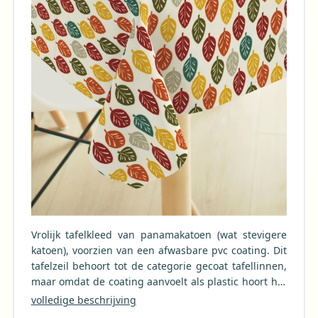
Vrolijk tafelkleed van panamakatoen (wat stevigere
katoen), voorzien van een afwasbare pvc coating. Dit
tafelzeil behoort tot de categorie gecoat tafellinnen,
maar omdat de coating aanvoelt als plastic hoort het
eigenlijk ook bij de categorie gewoon tafelzeil. Het
volledige beschrijving
verschil in prijs met een gewoon tafelzeil wordt