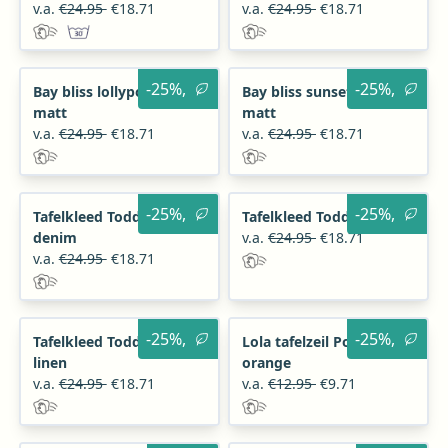
v.a.
€24.95
€18.71
v.a.
€24.95
€18.71
-25%,
-25%,
Bay bliss lollypop pvc
Bay bliss sunset pvc
matt
matt
v.a.
€24.95
€18.71
v.a.
€24.95
€18.71
-25%,
-25%,
Tafelkleed Todd pvc
Tafelkleed Todd pvc slate
denim
v.a.
€24.95
€18.71
v.a.
€24.95
€18.71
-25%,
-25%,
Tafelkleed Todd pvc
Lola tafelzeil Poppy
linen
orange
v.a.
€24.95
€18.71
v.a.
€12.95
€9.71