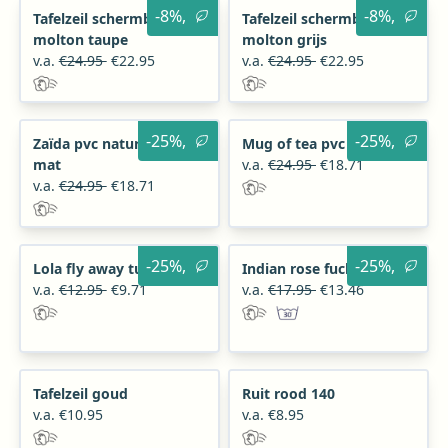
-8%,
-8%,
Tafelzeil schermbloem
Tafelzeil schermbloem
molton taupe
molton grijs
v.a.
€24.95
€22.95
v.a.
€24.95
€22.95
-25%,
-25%,
Zaïda pvc naturelgrijs
Mug of tea pvc coral
mat
v.a.
€24.95
€18.71
v.a.
€24.95
€18.71
-25%,
-25%,
Lola fly away turquoise
Indian rose fuchsia pvc
v.a.
€12.95
€9.71
v.a.
€17.95
€13.46
Tafelzeil goud
Ruit rood 140
v.a. €10.95
v.a. €8.95