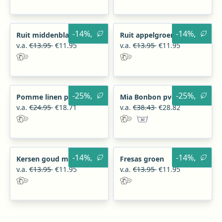
-14%,
-14%,
Ruit middenblauw mex
Ruit appelgroen mex
v.a.
€13.95
€11.95
v.a.
€13.95
€11.95
-25%,
-25%,
Pomme linen pvc
Mia Bonbon pvc
v.a.
€24.95
€18.71
v.a.
€38.43
€28.82
-14%,
-14%,
Kersen goud mex
Fresas groen
v.a.
€13.95
€11.95
v.a.
€13.95
€11.95