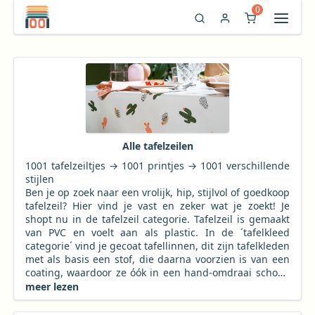
0
Filters zijn zichtbaar
Alle tafelzeilen
1001 tafelzeiltjes → 1001 printjes → 1001 verschillende
stijlen
Ben je op zoek naar een vrolijk, hip, stijlvol of goedkoop
tafelzeil? Hier vind je vast en zeker wat je zoekt! Je
shopt nu in de tafelzeil categorie. Tafelzeil is gemaakt
van PVC en voelt aan als plastic. In de ´tafelkleed
categorie´ vind je gecoat tafellinnen, dit zijn tafelkleden
met als basis een stof, die daarna voorzien is van een
coating, waardoor ze óók in een hand-omdraai schoon
te vegen zijn.
meer lezen